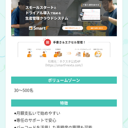
引用元：ネクスタ公式HP
（https://smartf-nexta.com/）
ボリュームゾーン
30～500名
特徴
●月額支払いで始めやすい
●専任のサポートで安心
●バーコードを活用した高精度の管理も可能