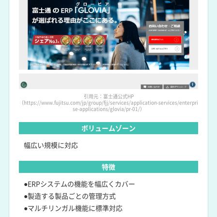
引用元：富士通公式HP
（https://www.fujitsu.com/jp/group/fjj/services/application-services/enterpri
se-applications/glovia/pr-01/）
ボリュームゾーン
幅広い規模に対応
特徴
●ERPシステムの機能を幅広くカバー
●製造する製品ごとの管理方式
●マルチリンガル機能に標準対応