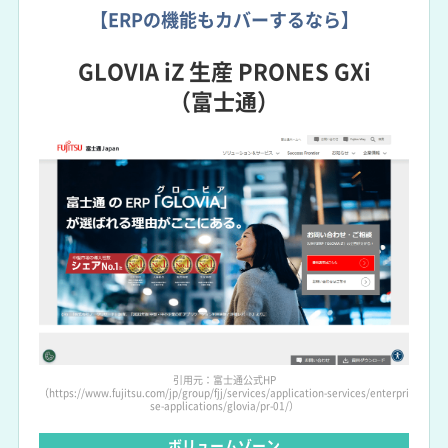
【ERPの機能もカバーするなら】
GLOVIA iZ 生産 PRONES GXi
（富士通）
引用元：富士通公式HP
（https://www.fujitsu.com/jp/group/fjj/services/application-services/enterpri
se-applications/glovia/pr-01/）
ボリュームゾーン