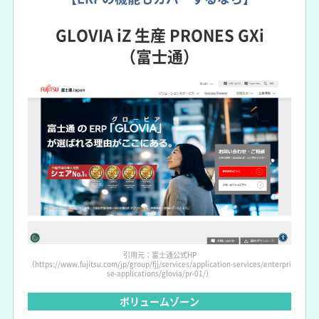
GLOVIA iZ 生産 PRONES GXi
（富士通）
引用元：富士通公式HP
（https://www.fujitsu.com/jp/group/fjj/services/application-services/enterpri
se-applications/glovia/pr-01/）
ボリュームゾーン