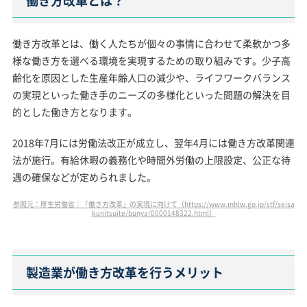
働き方改革とは？
働き方改革とは、働く人たちが個々の事情に合わせて柔軟かつ多
様な働き方を選べる環境を実現するための取り組みです。少子高
齢化を原因とした生産年齢人口の減少や、ライフワークバランス
の実現といった働き手のニーズの多様化といった問題の解決を目
的とした働き方となります。
2018年7月には労働法改正が成立し、翌年4月には働き方改革関連
法が施行。有給休暇の義務化や時間外労働の上限設定、公正な待
遇の確保などが定められました。
参照元：厚生労働省｜「働き方改革」の実現に向けて（https://www.mhlw.go.jp/stf/seisa
kunitsuite/bunya/0000148322.html）
製造業が働き方改革を行うメリット