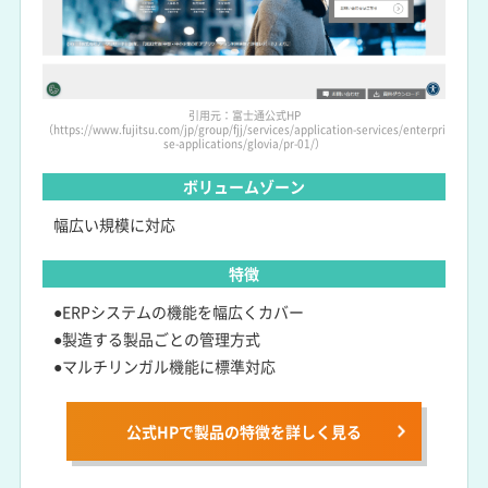
引用元：富士通公式HP
（https://www.fujitsu.com/jp/group/fjj/services/application-services/enterpri
se-applications/glovia/pr-01/）
ボリュームゾーン
幅広い規模に対応
特徴
●ERPシステムの機能を幅広くカバー
●製造する製品ごとの管理方式
●マルチリンガル機能に標準対応
公式HPで製品の特徴を詳しく見る