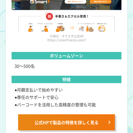
引用元：ネクスタ公式HP
（https://smartf-nexta.com/）
ボリュームゾーン
30～500名
特徴
●月額支払いで始めやすい
●専任のサポートで安心
●バーコードを活用した高精度の管理も可能
公式HPで製品の特徴を詳しく見る