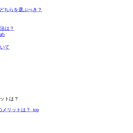
とどちらを選ぶべき？
法は？
め
いて
リットは？
リットは？_top