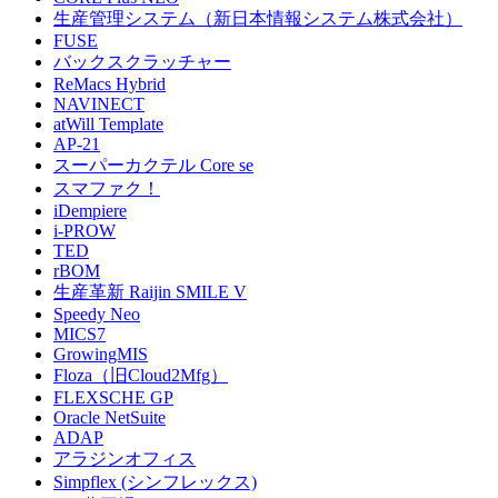
生産管理システム（新日本情報システム株式会社）
FUSE
バックスクラッチャー
ReMacs Hybrid
NAVINECT
atWill Template
AP-21
スーパーカクテル Core se
スマファク！
iDempiere
i-PROW
TED
rBOM
生産革新 Raijin SMILE V
Speedy Neo
MICS7
GrowingMIS
Floza（旧Cloud2Mfg）
FLEXSCHE GP
Oracle NetSuite
ADAP
アラジンオフィス
Simpflex (シンフレックス)