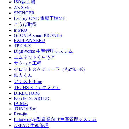
ISO夢工場
A's Style
SPENCER
Factory-ONE 電脳工場MF
こうば勘得
is-PRO
GLOVIA smart PRONES
EXPLANNER/J
TPiCS-X
DigitWorks 生産管理システム
エムネットくらうど
サクっと工程
小ロットスケジューラ（ものレボ）
鉄人くん
アシスト-Line
TECHS-S（テクノア）
DIRECTOR6
KouTei STARTER
IB-Mes
TONOPS®
Ryu-jin
FutureStage 製造業向け生産管理システム
ASPAC-生産管理