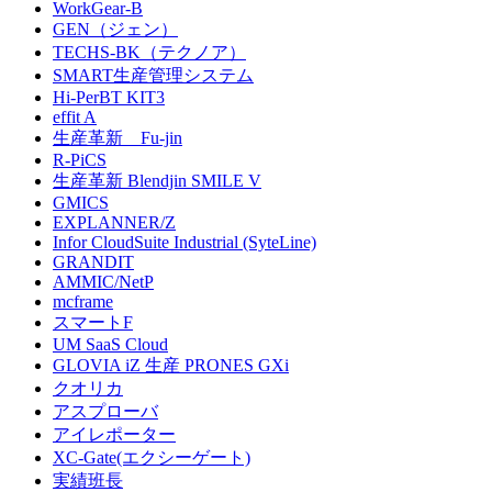
WorkGear-B
GEN（ジェン）
TECHS-BK（テクノア）
SMART生産管理システム
Hi-PerBT KIT3
effit A
生産革新 Fu-jin
R-PiCS
生産革新 Blendjin SMILE V
GMICS
EXPLANNER/Z
Infor CloudSuite Industrial (SyteLine)
GRANDIT
AMMIC/NetP
mcframe
スマートF
UM SaaS Cloud
GLOVIA iZ 生産 PRONES GXi
クオリカ
アスプローバ
アイレポーター
XC-Gate(エクシーゲート)
実績班長