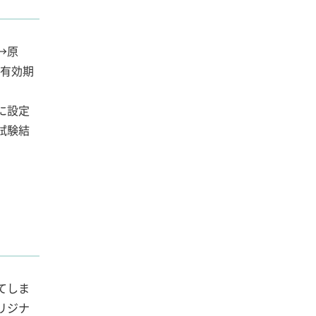
→原
に有効期
に設定
試験結
てしま
リジナ