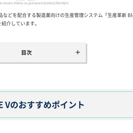
w.otsuka-shokai.co.jp/erpnavi/product/blendjin/
どを配合する製造業向けの生産管理システム「生産革新 Blen
どを紹介しています。
目次
MILE Vのおすすめポイント