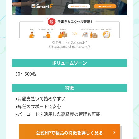
引用元：ネクスタ公式HP
（https://smartf-nexta.com/）
ボリュームゾーン
30～500名
特徴
●月額支払いで始めやすい
●専任のサポートで安心
●バーコードを活用した高精度の管理も可能
公式HPで製品の特徴を詳しく見る