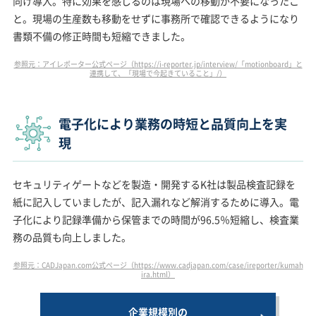
向け導入。特に効果を感じるのは現場への移動が不要になったこ
と。現場の生産数も移動をせずに事務所で確認できるようになり
書類不備の修正時間も短縮できました。
参照元：アイレポーター公式ページ（https://i-reporter.jp/interview/「motionboard」と
連携して、「現場で今起きていること」/）
電子化により業務の時短と品質向上を実
現
セキュリティゲートなどを製造・開発するK社は製品検査記録を
紙に記入していましたが、記入漏れなど解消するために導入。電
子化により記録準備から保管までの時間が96.5％短縮し、検査業
務の品質も向上しました。
参照元：CADJapan.com公式ページ（https://www.cadjapan.com/case/ireporter/kumah
ira.html）
企業規模別の