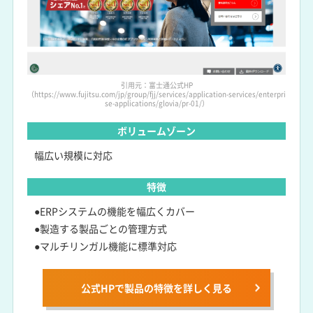
引用元：富士通公式HP
（https://www.fujitsu.com/jp/group/fjj/services/application-services/enterpri
se-applications/glovia/pr-01/）
ボリュームゾーン
幅広い規模に対応
特徴
●ERPシステムの機能を幅広くカバー
●製造する製品ごとの管理方式
●マルチリンガル機能に標準対応
公式HPで製品の特徴を詳しく見る