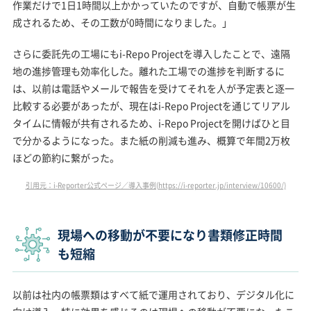
作業だけで1日1時間以上かかっていたのですが、自動で帳票が生
成されるため、その工数が0時間になりました。」
さらに委託先の工場にもi-Repo Projectを導入したことで、遠隔
地の進捗管理も効率化した。離れた工場での進捗を判断するに
は、以前は電話やメールで報告を受けてそれを人が予定表と逐一
比較する必要があったが、現在はi-Repo Projectを通じてリアル
タイムに情報が共有されるため、i-Repo Projectを開けばひと目
で分かるようになった。また紙の削減も進み、概算で年間2万枚
ほどの節約に繋がった。
引用元：i-Reporter公式ページ／導入事例(https://i-reporter.jp/interview/10600/)
現場への移動が不要になり書類修正時間
も短縮
以前は社内の帳票類はすべて紙で運用されており、デジタル化に