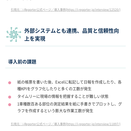
引用元：i-Reporter公式ページ／導入事例(https://i-reporter.jp/interview/12520/)
外部システムとも連携、品質と信頼性向
上を実現
導入前の課題
紙の帳票を書いた後、Excelに転記して日報を作成したり、各
種KPIをグラフ化したりと多くの工数が発生
タイムリーに現場の情報を把握することが難しい状態
1車種数百ある部位の測定結果を紙に手書きでプロットし、グ
ラフを作成するという膨大な作業工数が発生
引用元：i-Reporter公式ページ／導入事例(https://i-reporter.jp/interview/11897/)